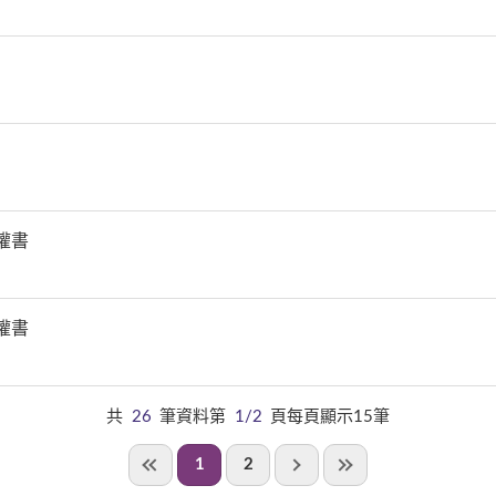
權書
權書
共
26
筆資料第
1/2
頁每頁顯示15筆
1
2