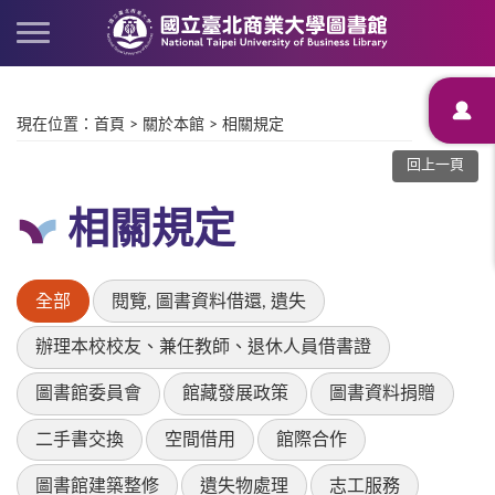
現在位置
：
首頁
>
關於本館
>
相關規定
回上一頁
相關規定
全部
閱覽, 圖書資料借還, 遺失
辦理本校校友、兼任教師、退休人員借書證
圖書館委員會
館藏發展政策
圖書資料捐贈
二手書交換
空間借用
館際合作
圖書館建築整修
遺失物處理
志工服務