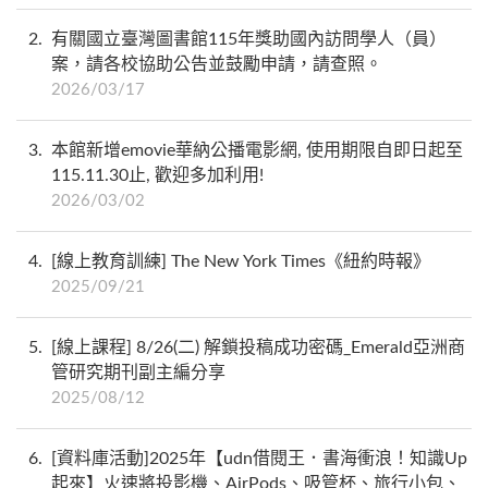
2
有關國立臺灣圖書館115年獎助國內訪問學人（員）
案，請各校協助公告並鼓勵申請，請查照。
2026/03/17
3
本館新增emovie華納公播電影網, 使用期限自即日起至
115.11.30止, 歡迎多加利用!
2026/03/02
4
[線上教育訓練] The New York Times《紐約時報》
2025/09/21
5
[線上課程] 8/26(二) 解鎖投稿成功密碼_Emerald亞洲商
管研究期刊副主編分享
2025/08/12
6
[資料庫活動]2025年【udn借閱王．書海衝浪！知識Up
起來】火速將投影機、AirPods、吸管杯、旅行小包、