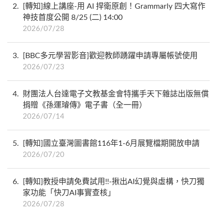
2
[轉知]線上講座-用 AI 捍衛原創！Grammarly 四大寫作
神技首度公開 8/25 (二) 14:00
2026/07/28
3
[BBC多元學習影音]歡迎教師踴躍申請專屬帳號使用
2026/07/23
4
財團法人台達電子文教基金會特攜手天下雜誌出版無償
捐贈《孫運璿傳》電子書（全一冊）
2026/07/14
5
[轉知]國立臺灣圖書館116年1-6月展覽檔期開放申請
2026/07/20
6
[轉知]教授申請免費試用!!-揪出AI幻覺與虛構，快刀獨
家功能「快刀AI事實查核」
2026/07/28