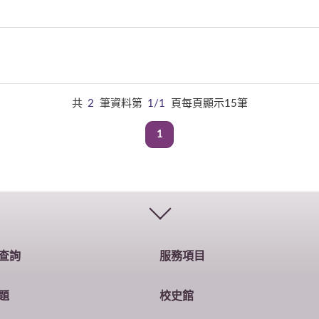
共
2
筆資料第
1/1
頁每頁顯示15筆
1
查詢
服務項目
題
校史館