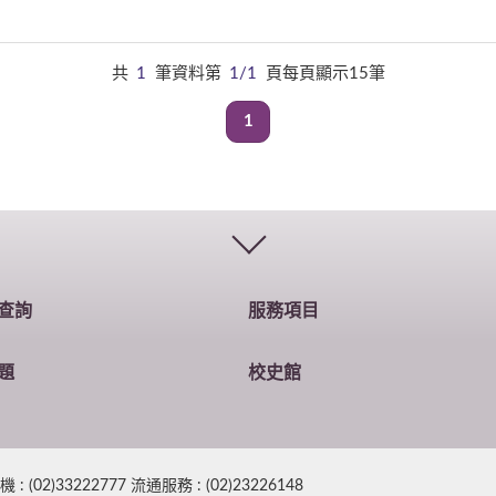
共
1
筆資料第
1/1
頁每頁顯示15筆
1
查詢
服務項目
題
校史館
2)33222777 流通服務 : (02)23226148