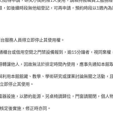
4人)始得申請，研究小間則限1人使用，請親持教職員工服務
限，如後續時段無他組登記，可再申請，預約時段以1週內為
櫃台服務人員得立即停止其使用權。
流通櫃台或借用空間之門禁設備報到，逾15分鐘者，視同棄
不得轉讓他人，因故無法於排定時間內使用，應事先通知本館
行與利用本館館藏、教學、學術研究或課業討論無關之活動，
立即停止其使用。
等電器設施，以節約能源。另桌椅請歸位，門窗請關閉，個人
核定後實施，修正時亦同。