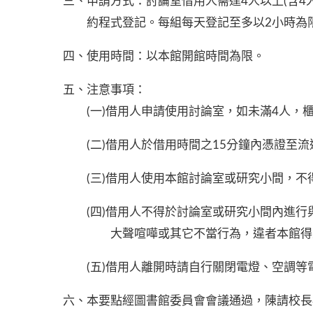
三、申請方式：討論室借用人需達4人以上(含
約程式登記。每組每天登記至多以2小時為
四、使用時間：以本館開館時間為限。
五、注意事項：
(一)借用人申請使用討論室，如未滿4人，
(二)借用人於借用時間之15分鐘內憑證至
(三)借用人使用本館討論室或研究小間，
(四)借用人不得於討論室或研究小間內進
大聲喧嘩或其它不當行為，違者本館得
(五)借用人離開時請自行關閉電燈、空調
六、本要點經圖書館委員會會議通過，陳請校長