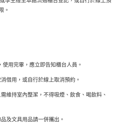
證或學生證至本館流通櫃台登記，或自行於線上預
限。
權，使用完畢，應立即告知櫃台人員。
取消借用，或自行於線上取消預約。
且需維持室內整潔，不得吸煙、飲食、喝飲料、
物品及文具用品請一併攜出。