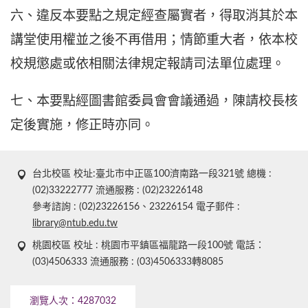
六、違反本要點之規定經查屬實者，得取消其於本
講堂使用權並之後不再借用；情節重大者，依本校
校規懲處或依相關法律規定報請司法單位處理。
七、本要點經圖書館委員會會議通過，陳請校長核
定後實施，修正時亦同。
台北校區 校址:臺北市中正區100濟南路一段321號 總機 :
(02)33222777 流通服務 : (02)23226148
參考諮詢 : (02)23226156、23226154 電子郵件 :
library@ntub.edu.tw
桃園校區 校址 : 桃園市平鎮區福龍路一段100號 電話：
(03)4506333 流通服務 : (03)4506333轉8085
瀏覽人次：
4287032