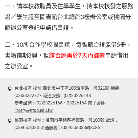
一、請本校教職員及在學學生，持本校核發之服務
證／學生證至圖書館台北總館3樓辦公室或桃園分
館辦公室登記申請借書證。
二、10所合作學校圖書館，每張館合證能借5冊，
書籍借期3週，但
館合證需於7天內歸還
申請借用
之辦公室。
台北校區 校址:臺北市中正區100濟南路一段321號 總機 :
(02)33222777 流通服務 : (02)23226148
參考諮詢 : (02)23226156、23226154 電子郵件 :
library@ntub.edu.tw
桃園校區 校址 : 桃園市平鎮區福龍路一段100號 電話：
(03)4506333 流通服務 : (03)4506333轉8085