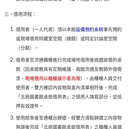
三、借用流程：
借用者（一人代表）須以本館
設備預約系統
事先預約
或現場借用特藏室空間（總館）或特定討論室空間
（分館）。
借用者至流通櫃檯進行完成場地借用後挑選欲借的桌
遊（因桌遊教具有定期維護、兩館流通及教師外借需
求，
現場借用以櫃檯展示者為限
），由櫃檯人員交付
使用者，雙方確認內容物與盒內清單相符後，完成
「北商圖書館桌遊借用表」之借用人填寫部分，並抵
押有效證件。
使用結束後至通櫃台歸還，經雙方清點歸還之內容物
無誤後完成「北商圖書館桌遊借用表」之櫃檯人員填