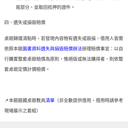
寫部分，並取回抵押的證件。
四、遺失或損毀賠償
桌遊歸還清點時，若發現內容物有遺失或毀損，借用人皆需
依照本館
圖書資料遺失與損毀賠償辦法
辦理賠償事宜：以自
行購置整套桌遊賠償為原則，惟絕版或無法購得者，則依整
套桌遊定價計價賠償。
📌本館館藏桌遊教具
清單
（非全數提供借用，借用時請參考
現場展示之套組）