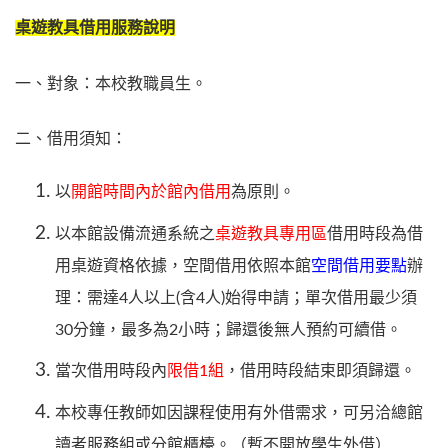
桌遊教具借用服務說明
一、對象：本校教職員生。
二、借用須知：
以
開館時間內於館內借用
為原則。
以本館設備流通系統之
桌遊教具專用區
借用時段為借
用桌遊資格依據，空間借用依照本館
空間借用要點
辦
理：需達4人以上(含4人)始得申請；單次借用最少須
30分鐘，最多為2小時；歸還後無人預約可續借。
當次借用時段內
限借1組
，借用時段結束即須歸還。
本校專任教師如因課程使用有外借需求，可另洽總館
讀者服務組或分館櫃檯。（暫不開放學生外借）