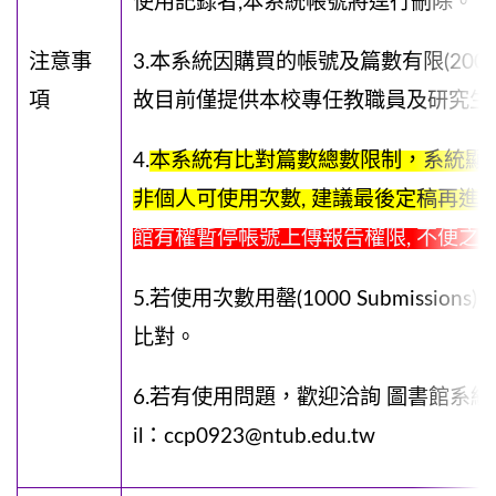
使用記錄者,本系統帳號將逕行刪除。
注意事
3.本系統因購買的帳號及篇數有限(200 accoun
項
故目前僅提供本校專任教職員及研究生
4.
本系統有比對篇數總數限制，系統顯
非個人可使用次數, 建議最後定稿再進
館有權暫停帳號上傳報告權限, 不便之處
5.若使用次數用罄(1000 Submissi
比對。
6.若有使用問題，歡迎洽詢 圖書館系統資
il：ccp0923@ntub.edu.tw