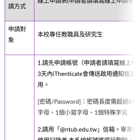
線上申請表
(申請者請填寫
線上申請表
)
請方式
申請對
本校專任教職員及研究生
象
1.請先申請帳號（申請者請填寫
線上申
3天內iThenticate會傳送啟用通
用。
[密碼/Password]：密碼長度需超過
字母、1個小寫字母、1個特殊字元
2.請用「@ntub.edu.tw」信箱。