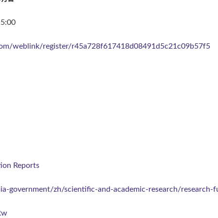
5:00
x.com/weblink/register/r45a728f617418d08491d5c21c09b57f5
n Reports
mia-government/zh/scientific-and-academic-research/research-fu
Rw