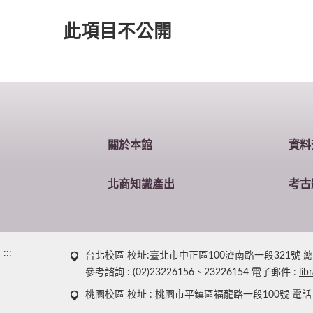
此項目不公開
關於本館
資料
北商知識產出
考古
:::
台北校區 校址:臺北市中正區100濟南路一段321號 總機 : (0
參考諮詢 : (02)23226156、23226154 電子郵件 :
lib
桃園校區 校址 : 桃園市平鎮區福龍路一段100號 電話：(03)