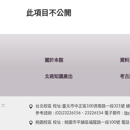
此項目不公開
關於本館
資料
北商知識產出
考古
:::
台北校區 校址:臺北市中正區100濟南路一段321號 總機 : (0
參考諮詢 : (02)23226156、23226154 電子郵件 :
lib
桃園校區 校址 : 桃園市平鎮區福龍路一段100號 電話：(03)