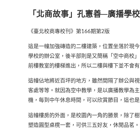
「北商故事」孔憲善─廣播學
《臺北校商專校刊》第166期第2版
這是一幢加強磚造的二樓建築，位置坐落於現今
學校的辦公室，後半部則是又簡稱「空中商校」
前樓教室的樓梯進出，所以二樓與樓下並不會有
這幢佔地將近百坪的地方，雖然間隔了辦公與視
客處等等。就因為空中教學，是以廣播教學為主
機，每到中午休息時間，可以欣賞節目，這也是
這幢樓房的外面，是校園內一角的勝景，除了樹
塑造圓型桌櫈一套，可供三五好友，休閒品茗。