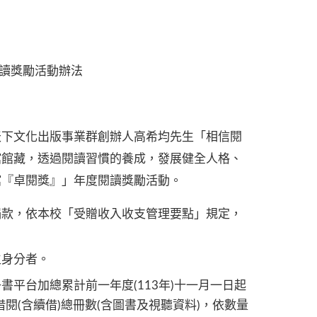
閱讀獎勵活動辦法
天下文化出版事業群創辦人高希均先生「相信閱
館館藏，透過閱讀習慣的養成，發展健全人格、
館『卓閱獎』」年度閱讀獎勵活動。
捐款，依本校「受贈收入收支管理要點」規定，
生身分者。
平台加總累計前一年度(113年)十一月一日起
借閱(含續借)總冊數(含圖書及視聽資料)，依數量