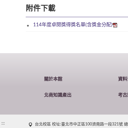
附件下載
114年度卓閱獎得獎名單(含獎金分配)
關於本館
資料
北商知識產出
考古
:::
台北校區 校址:臺北市中正區100濟南路一段321號 總機 : (0