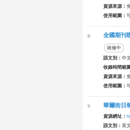
資源來源
：
使用範圍
：
全國期刊
8
維修中
語文別
：
中
收錄時間範
資源來源
：
使用範圍
：
華爾街日報Wal
9
資源網址
：
h
語文別
：
英