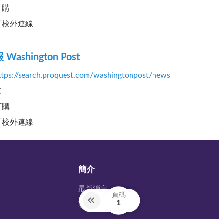
訂購
可校外連線
ashington Post
ttps://search.proquest.com/washingtonpost/news
文
訂購
可校外連線
簡介
最新消息
1
聯繫我們