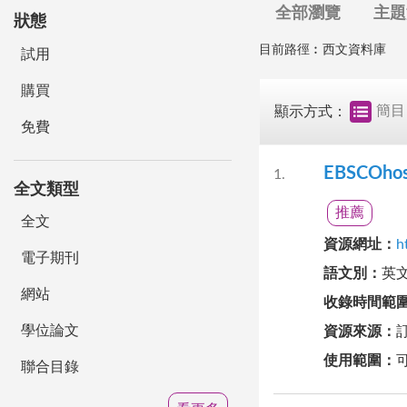
全部瀏覽
主題
狀態
目前路徑︰
西文資料庫
試用
購買
簡目
顯示方式
：
免費
EBSCOh
1
全文類型
推薦
全文
資源網址
：
h
電子期刊
語文別
：
英
網站
收錄時間範
學位論文
資源來源
：
使用範圍
：
聯合目錄