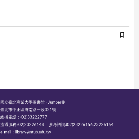
國立臺北商業大學圖書館 - Jumper®
臺北市中正區濟南路一段321號
總機電話：(02)33222777
流通服務:(02)23226148 參考諮詢:(02)23226156,23226154
e-mail：library@ntub.edu.tw