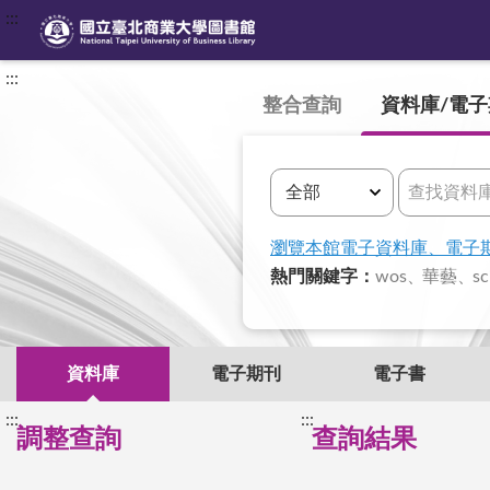
:::
:::
整合查詢
資料庫/電子
瀏覽本館電子資料庫、電子
熱門關鍵字
：
wos
華藝
sc
資料庫
電子期刊
電子書
:::
:::
調整查詢
查詢結果