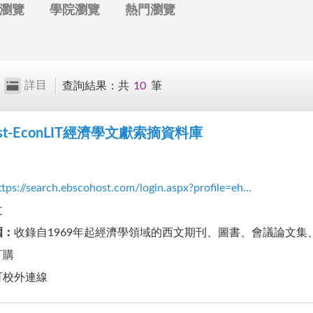
瀏覽
學院瀏覽
熱門瀏覽
詳目
查詢結果
：
共
10
筆
ost-EconLIT經濟學文獻索摘資料庫
ttps://search.ebscohost.com/login.aspx?profile=eh...
文
圍
：
收錄自1969年起經濟學領域的西文期刊、圖書、會議論文
訂購
可校外連線