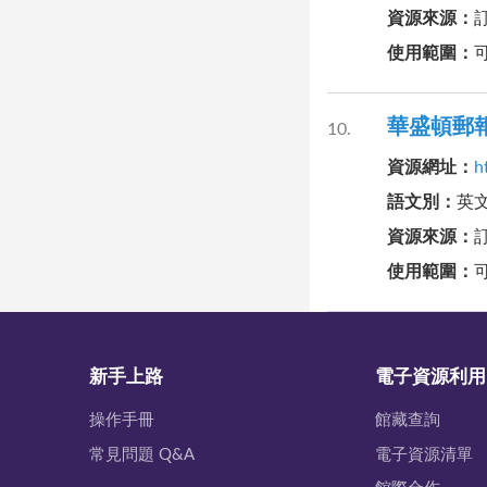
資源來源
：
使用範圍
：
華盛頓郵報 W
10
資源網址
：
h
語文別
：
英
資源來源
：
使用範圍
：
新手上路
電子資源利用
操作手冊
館藏查詢
常見問題 Q&A
電子資源清單