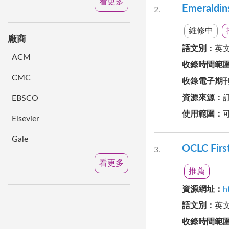
看更多
Emerald
2
維修中
廠商
語文別
：
英
ACM
收錄時間範
CMC
收錄電子期
資源來源
：
EBSCO
使用範圍
：
Elsevier
Gale
OCLC Firs
3
看更多
推薦
資源網址
：
h
語文別
：
英
收錄時間範