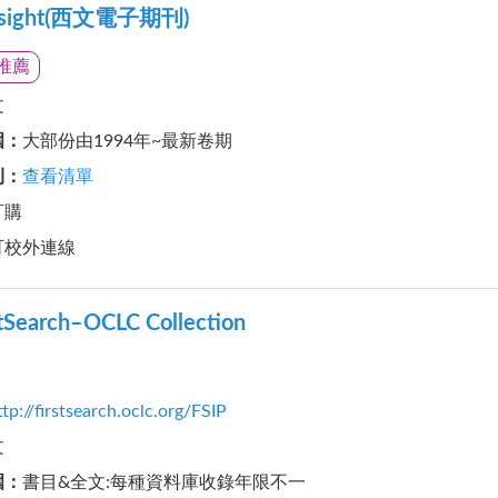
insight(西文電子期刊)
推薦
文
圍
：
大部份由1994年~最新卷期
刊
：
查看清單
訂購
可校外連線
tSearch–OCLC Collection
ttp://firstsearch.oclc.org/FSIP
文
圍
：
書目&全文:每種資料庫收錄年限不一